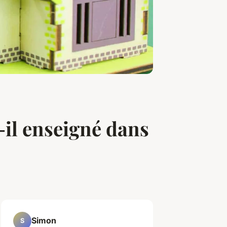
-il enseigné dans
Simon
S